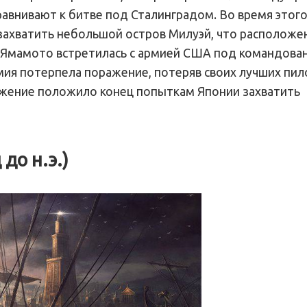
равнивают к битве под Сталинградом. Во время этого
захватить небольшой остров Милуэй, что расположе
ла Ямамото встретилась с армией США под командова
мия потерпела поражение, потеряв своих лучших пил
ажение положило конец попыткам Японии захватить
до н.э.)