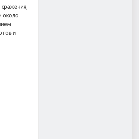
 сражения,
н около
нием
отов и