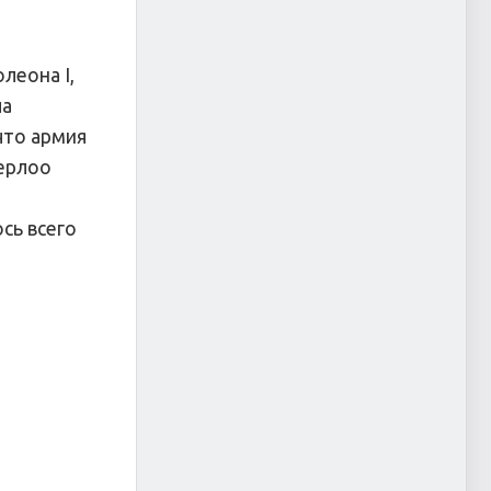
леона I,
ла
что армия
терлоо
сь всего