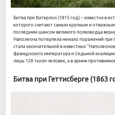
Битва при Ватерлоо (1815 год) – известна в и
которого считают самым крупным и отважным 
последним шансом великого полководца вернут
Наполеона потерпела немало поражений при п
стала окончательной в известных “Наполеоно
французского императора и Седьмой коалиции
лишь 128 тысяч человек, а в армии противников
Битва при Геттисберге (1863 г