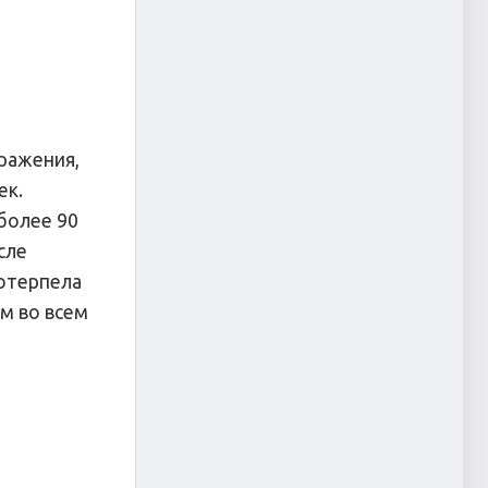
сражения,
ек.
более 90
сле
потерпела
ом во всем