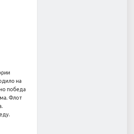
ории
одило на
нно победа
ма. Флот
.
еду.