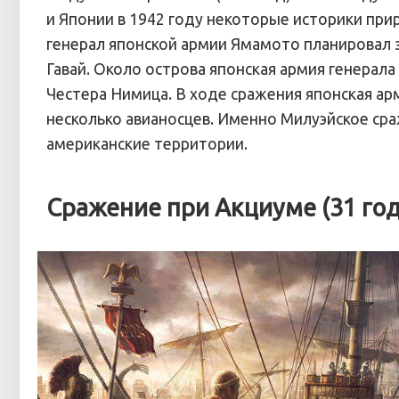
и Японии в 1942 году некоторые историки при
генерал японской армии Ямамото планировал 
Гавай. Около острова японская армия генера
Честера Нимица. В ходе сражения японская ар
несколько авианосцев. Именно Милуэйское ср
американские территории.
Сражение при Акциуме (31 год 