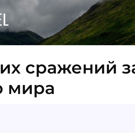
EL
их сражений з
ю мира