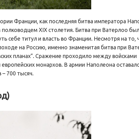
стории Франции, как последняя битва императора Напо
полководцем XIX столетия. Битва при Ватерлоо бы
ь себе титул и власть во Франции. Несмотря на то, 
оходе на Россию, именно знаменитая битва при Ва
вских планах”. Сражение проходило между войсками
 европейских монархов. В армии Наполеона оставало
 – 700 тысяч.
од)