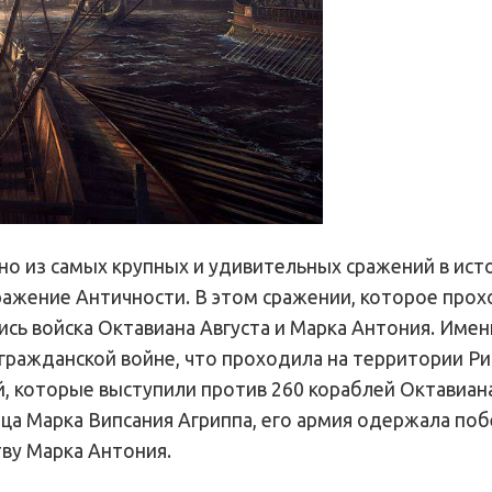
одно из самых крупных и удивительных сражений в ист
ражение Античности. В этом сражении, которое прох
лись войска Октавиана Августа и Марка Антония. Име
гражданской войне, что проходила на территории Ри
, которые выступили против 260 кораблей Октавиана
ца Марка Випсания Агриппа, его армия одержала поб
ву Марка Антония.