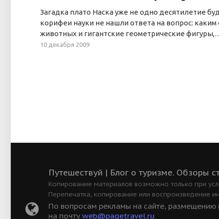
Загадка плато Наска уже не одно десятилетие бу
корифеи науки не нашли ответа на вопрос: каки
животных и гигантские геометрические фигуры,
10 декабря 2009
Путешествуй | Блог о туризме. Обзоры с
Копирование материалов возможно только при усло
Перепечатка, копирование или воспроизведение и
По вопросам рекламы на сайте, размещению в
на почту
web@pagetravel.ru