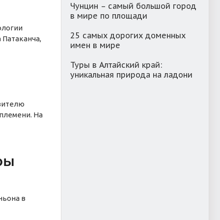
Чунцин – самый большой город
в мире по площади
ологии
25 самых дорогих доменных
 Патаканча,
имен в мире
Туры в Алтайский край:
уникальная природа на ладони
авителю
 племени. На
ры
ньона в