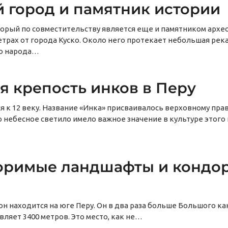
 город и памятник истории
орый по совместительству является еще и памятником архе
трах от города Куско. Около него протекает небольшая река
го народа…
я крепость инков в Перу
я к 12 веку. Название «Инка» присваивалось верховному пр
о небесное светило имело важное значение в культуре этого
торимые ландшафты и кондо
 он находится на юге Перу. Он в два раза больше Большого ка
вляет 3400 метров. Это место, как не…