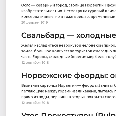
Осло — северный город, столица Норвегии. Про
изобретательностью. Несмотря на суровый клима
консервативные, но в тоже время современными
20 февраля 2019
Свальбард — холодные
Желая насладиться нетронутой человеком природо
земле, большое количество туристов ежегодно п
часть Европы, «холодные берега», мир бело-голу
12 сентября 2018
Норвежские фьорды: оп
Визитная карточка Норвегии — фьорды Заливы, 
петляющую между горами-великанами, пытаясь п
прямо из воды, вершины которых покрыты снег
12 сентября 2018
Утес Прекестулен (Pulp