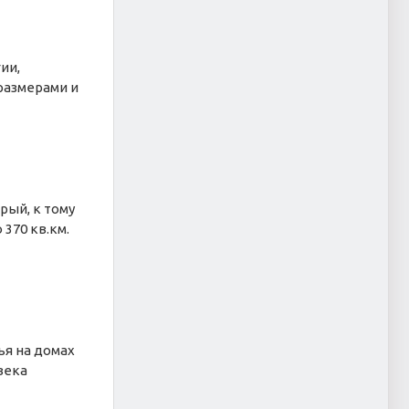
ии,
размерами и
рый, к тому
370 кв.км.
ья на домах
века