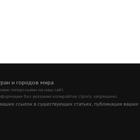
тран и городов мира
вии гиперссылки на наш сайт.
нформации без указания копирайтов строго запрещено.
аших ссылок в существующих статьях, публикация ваших ст