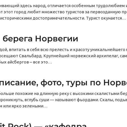
живающий здесь народ, отличается особенным трудолюбием 
т этот город любит множество туристов за первозданную пр
 историческими достопримечательности. Турист окунается…
 берега Норвегии
й, впитать в себя всю прелесть и красоту уникальнейшего 
осещают Свальбард. Крупнейший норвежский архипелаг, сам
бых айсбергов – все это…
исание, фото, туры по Норв
больше похожие на длинную реку с высокими скалистыми бе
роникнуть, вглубь суши — называют фьордами. Скалы, по
ом или ярко зелеными…
it Rock) — «кафедра