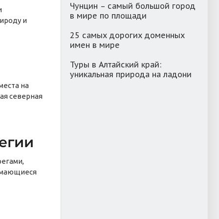
Чунцин – самый большой город
и
в мире по площади
ироду и
25 самых дорогих доменных
имен в мире
Туры в Алтайский край:
уникальная природа на ладони
места на
ая северная
егии
регами,
дымающиеся