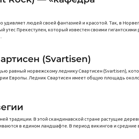
о удивляет людей своей фантазией и красотой. Так, в Норвег
ый утес Прекестулен, который известен своими гигантскими 
…
ртисен (Svartisen)
ью равный норвежскому леднику Свартисен (Svartisen), кото
ории Европы. Ледник Свартисен имеет общую площадь около 
вегии
ей традиции. В этой скандинавской стране растущие дерев
ливаются в едином ландшафте. В период викингов и средние 