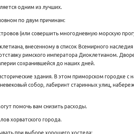
ляется одним из лучших.
новном по двум причинам:
островов (или совершить многодневную морскую прог
клетиана, внесенному в список Всемирного наследи
в отставку римского императора Диоклетианом. Двор
мперии сохранившейся до наших дней.
 исторические здания. В этом приморском городке с 
невековый собор, лабиринт старинных улиц, набереж
огут помочь вам снизить расходы.
лов хорватского города.
ывать при выборе хорошего хостела: