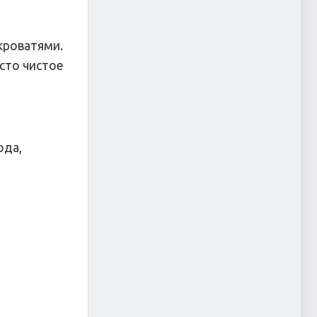
кроватями.
сто чистое
ода,