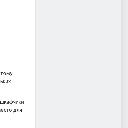
 этому
льких
 шкафчики
место для