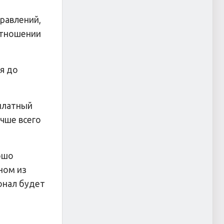
равлений,
отношении
ня до
сплатный
учше всего
ошо
ном из
онал будет