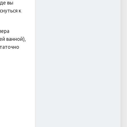
где вы
снуться к
мера
ей ванной),
статочно