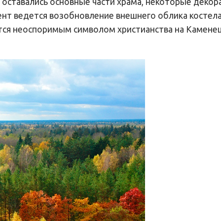
е оставались основные части храма, некоторые деко
ент ведется возобновление внешнего облика костела
тся неоспоримым символом христианства на Камене