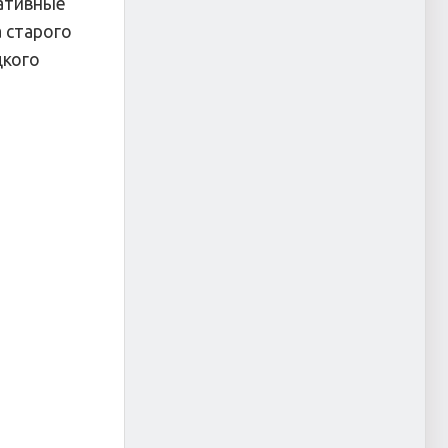
ративные
 старого
цкого