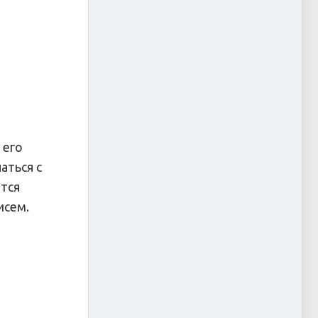
 его
аться с
ится
исем.