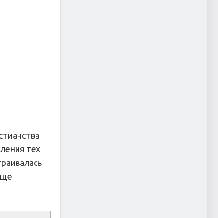
стианства
еления тех
траивалась
еще