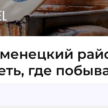
EL
аменецкий рай
еть, где побыв