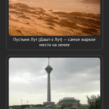
Пустыня Лут (Дашт-э Лут) — самое жаркое
место на земле