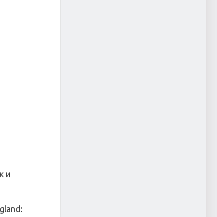
к и
gland: