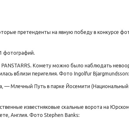
оторые претенденты на явную победу в конкурсе фо
11 фотографий.
 — PANSTARRS. Комету можно было наблюдать нево
илась вблизи перигелия. Фото Ingolfur Bjargmundsson
ета, — Млечный Путь в парке Йосемити (Национальный
ественные известняковые скальные ворота на Юрско
те, Англия. Фото Stephen Banks: