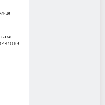
Солнца —
частки
ми газа и