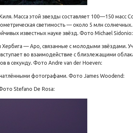
 Киля. Масса этой звезды составляет 100—150 масс 
лометрическая светимость — около 5 млн солнечных.
чивых известных науке звёзд. Фото Michael Sidonio:
 Хербига — Аро, связанные с молодыми звёздами. У
 вступает во взаимодействие с близлежащими облака
ов в секунду. Фото Andre van der Hoeven:
печатлёнными фотографами. Фото James Woodend:
Фото Stefano De Rosa: