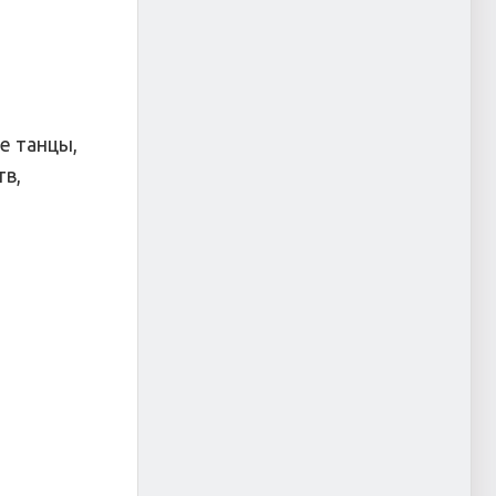
е танцы,
тв,