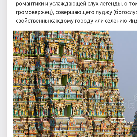
романтики и услаждающей слух легенды, о том,
громовержец), совершающего пуджу (богослу
свойственны каждому городу или селению Ин