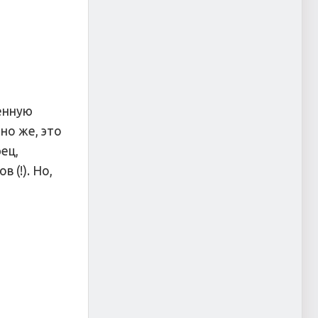
енную
но же, это
ец,
 (!). Но,