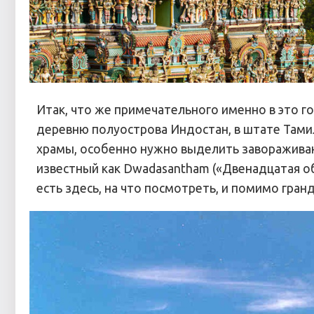
Итак, что же примечательного именно в это
деревню полуострова Индостан, в штате Тамил
храмы, особенно нужно выделить завораживающ
известный как Dwadasantham («Двенадцатая оби
есть здесь, на что посмотреть, и помимо гра