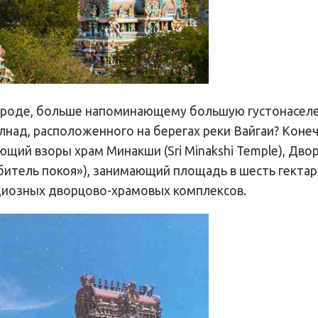
 городе, больше напоминающему большую густонасел
над, расположенного на берегах реки Вайгаи? Конеч
ий взоры храм Минакши (Sri Minakshi Temple), Двор
тель покоя»), занимающий площадь в шесть гектаров
ндиозных дворцово-храмовых комплексов.