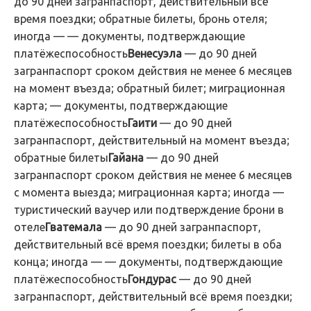
до 90 дней загранпаспорт, действительный всё
время поездки; обратные билеты, бронь отеля;
иногда — — документы, подтверждающие
платёжеспособность
Венесуэла
— до 90 дней
загранпаспорт сроком действия не менее 6 месяцев
на момент въезда; обратный билет; миграционная
карта; — документы, подтверждающие
платёжеспособность
Гаити
— до 90 дней
загранпаспорт, действительный на момент въезда;
обратные билеты
Гайана
— до 90 дней
загранпаспорт сроком действия не менее 6 месяцев
с момента выезда; миграционная карта; иногда —
туристический ваучер или подтверждение брони в
отеле
Гватемала
— до 90 дней загранпаспорт,
действительный всё время поездки; билеты в оба
конца; иногда — — документы, подтверждающие
платёжеспособность
Гондурас
— до 90 дней
загранпаспорт, действительный всё время поездки;