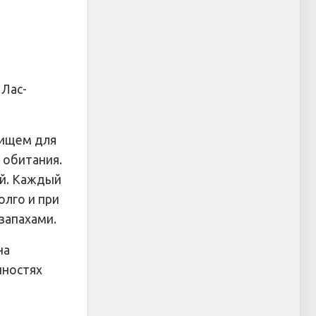
 Лас-
нищем для
 обитания.
ей. Каждый
олго и при
запахами.
на
нностях