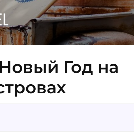
EL
Новый Год на
стровах