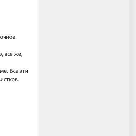
сочное
, все же,
ме. Все эти
вистков.