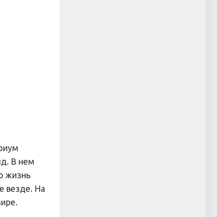
ариум
д. В нем
ю жизнь
е везде. На
ире.