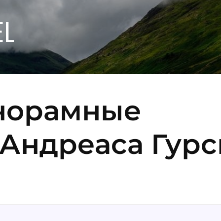
EL
норамные
Андреаса Гурс