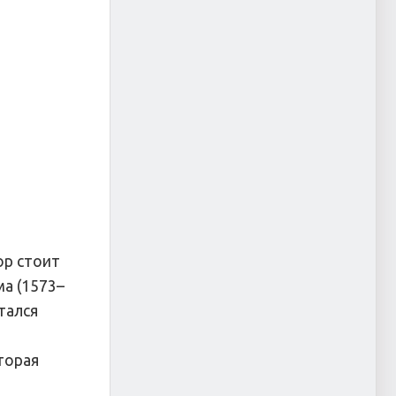
ор стоит
ма (1573–
тался
торая