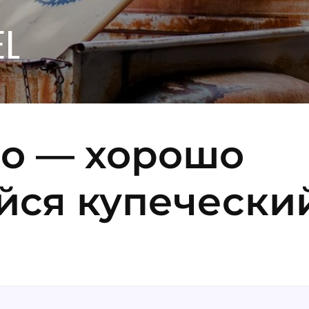
EL
чо — хорошо
йся купечески