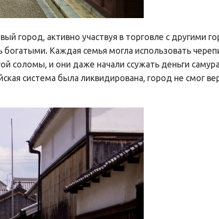
ый город, активно участвуя в торговле с другими г
нь богатыми. Каждая семья могла использовать череп
й соломы, и они даже начали ссужать деньги самура
айская система была ликвидирована, город не смог ве