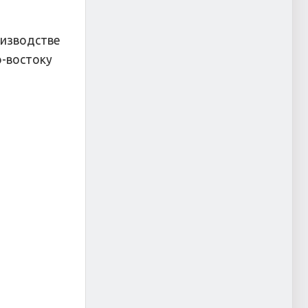
оизводстве
о-востоку