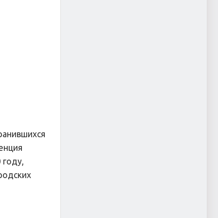
хранившихся
денция
 году,
родских