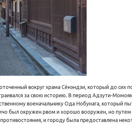
оточенный вокруг храма Сёнэндзи, который до сих п
страивался за свою историю. В период Адзути-Момоя
ственному военачальнику Ода Нобунага, который пы
аичо был окружен рвом и хорошо вооружен, но путем
ротивостояния, и городу была предоставлена ​​неко