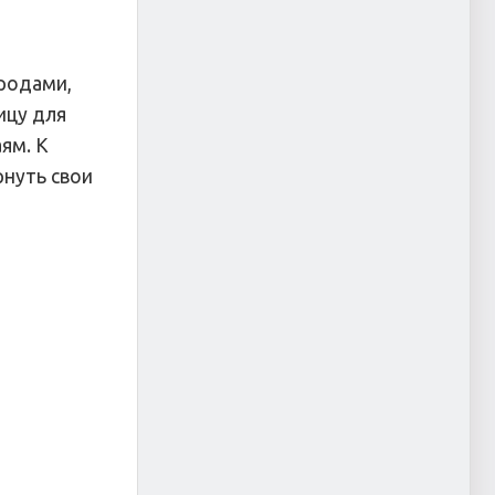
ородами,
ицу для
ям. К
рнуть свои