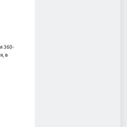
я 360-
, в