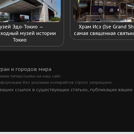
узей Эдо-Токио —
Храм Исэ (Ise Grand Sh
ходный музей истории
самая священная святын
Токио
тран и городов мира
вии гиперссылки на наш сайт.
нформации без указания копирайтов строго запрещено.
аших ссылок в существующих статьях, публикация ваших ст