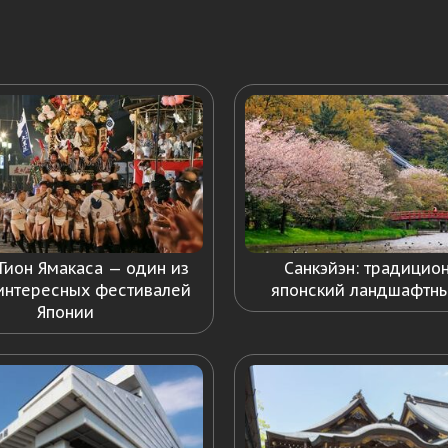
 Гион Ямакаса — один из
Санкэйэн: традицио
интересных фестивалей
японский ландшафтн
Японии