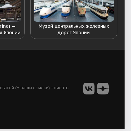
rine) —
Музей центральных железных
я Японии
дорог Японии
атей (+ ваши ссылки) - писать