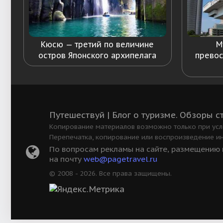
Кюсю — третий по величине
М
остров Японского архипелага
превос
Путешествуй | Блог о туризме. Обзоры с
Копирование материалов возможно только при усло
Перепечатка, копирование или воспроизведение и
По вопросам рекламы на сайте, размещению в
на почту
web@pagetravel.ru
© 2008 - 2026. Все права защищены.