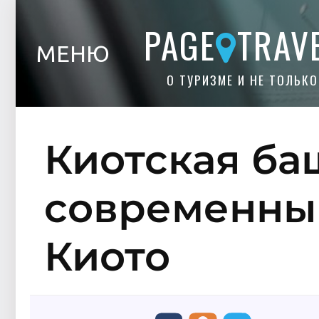
PAGE
TRAV
МЕНЮ
О ТУРИЗМЕ И НЕ ТОЛЬКО
Киотская ба
современны
Киото