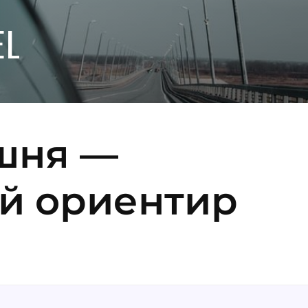
EL
шня —
й ориентир