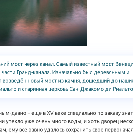
ний мост через канал. Самый известный мост Венеци
й части Гранд-канала. Изначально был деревянным и
л возведён новый мост из камня, дошедший до наши
альто и старинная церковь Сан-Джакомо ди Риальто
ным-давно – еще в XV веке специально по заказу зна
и утекло уже очень много воды, и хоть дворец неск
ам, ему все равно удалось сохранить свое первонача