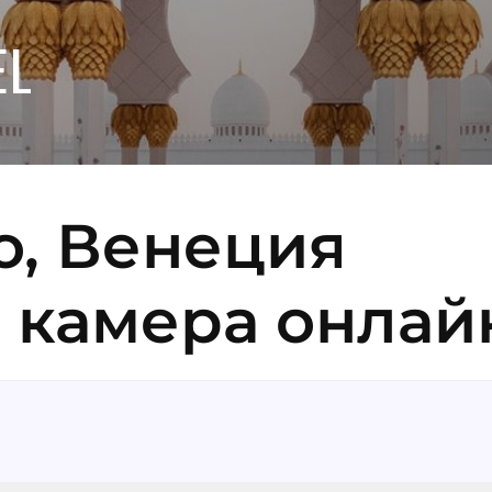
EL
о, Венеция
б камера онлай