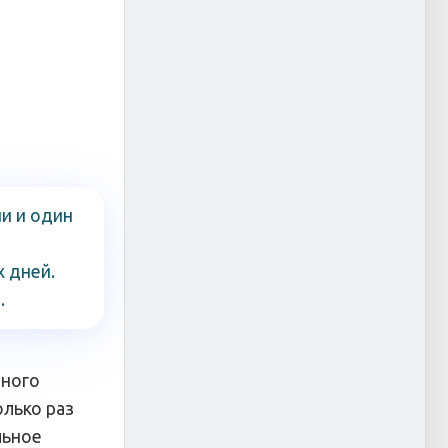
и и один
х дней.
.
тного
олько раз
льное