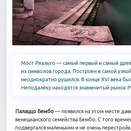
Мост Риальто — самый первый и самый древ
из символов города. Построен в самой узко
неоднократно рушился. В конце XVI века бы
Неподалёку находятся знаменитый рынок Ри
Палаццо Бембо
— появился на этом месте дав
венецианского семейства Бембо. С того времен
подвергался маленьким и не очень перестройк