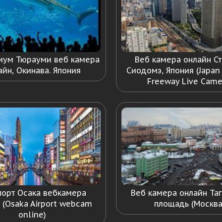
иум Тюрауми веб камера
Веб камера онлайн С
айн, Окинава. Япония
Сиодомэ, Япония (Japan
Freeway Live Came
порт Осака вебкамера
Веб камера онлайн Та
 (Osaka Airport webcam
площадь (Москва
online)