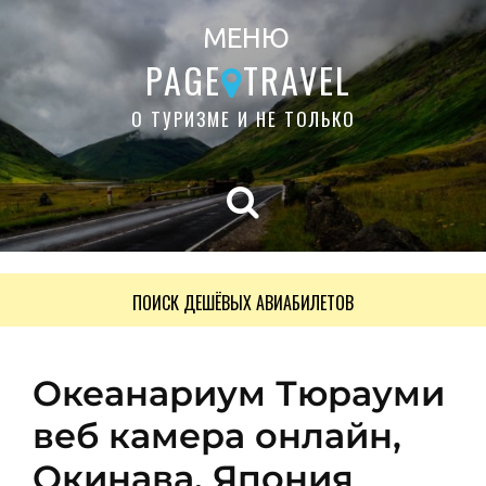
МЕНЮ
PAGE
TRAVEL
О ТУРИЗМЕ И НЕ ТОЛЬКО
ПОИСК ДЕШЁВЫХ АВИАБИЛЕТОВ
Океанариум Тюрауми
веб камера онлайн,
Окинава. Япония