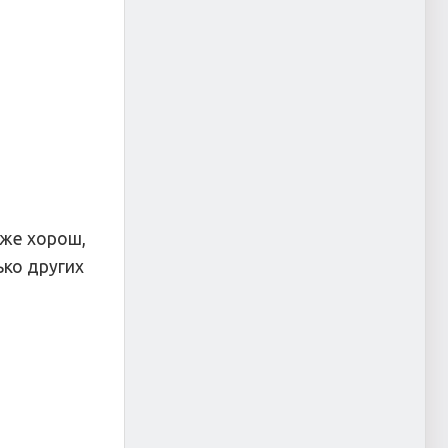
оже хорош,
ько других