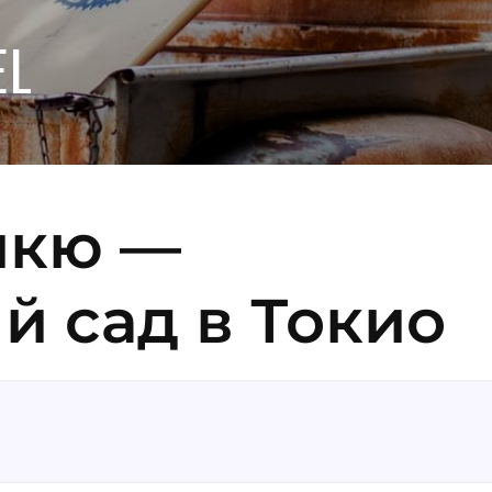
EL
икю —
 сад в Токио