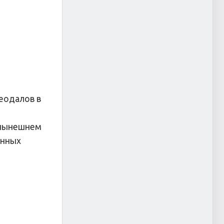
еодалов в
 нынешнем
анных