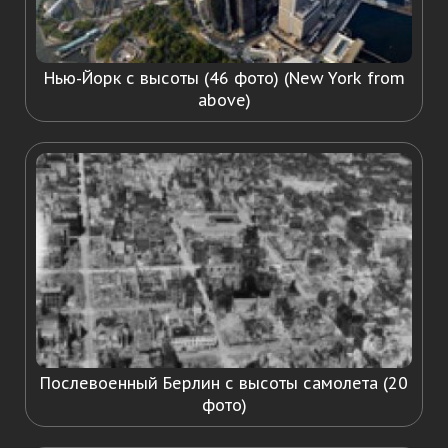
Нью-Йорк с высоты (46 фото) (New York from
above)
Послевоенный Берлин с высоты самолета (20
фото)