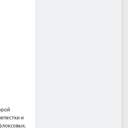
орой
лепестки и
флоксовых.