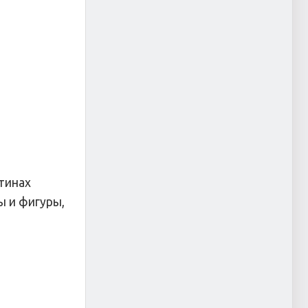
тинах
ы и фигуры,