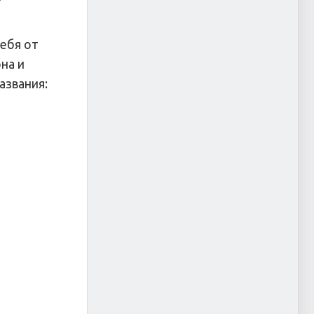
себя от
на и
азвания:
е