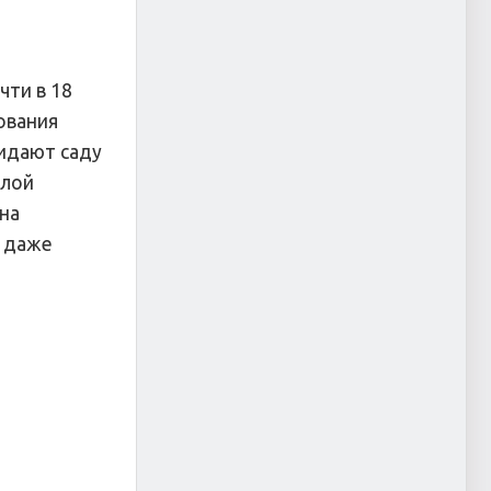
чти в 18
ования
ридают саду
елой
 на
 даже