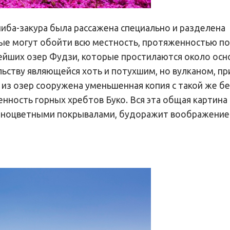
шиба-закура была рассажена специально и разделена
е могут обойти всю местность, протяженностью по
ейших озер Фудзи, которые простилаются около осн
ьству являющейся хоть и потухшим, но вулканом, п
 из озер сооружена уменьшенная копия с такой же б
нность горных хребтов Буко. Вся эта общая картина
азноцветными покрывалами, будоражит воображение