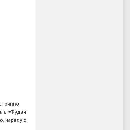
остоянно
аль «Фудзи
, наряду с