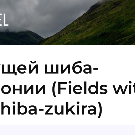
EL
ущей шиба-
онии (Fields wi
hiba-zukira)