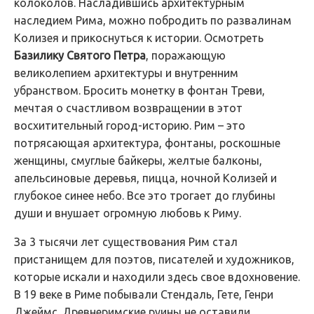
колоколов. Насладившись архитектурным
наследием Рима, можно побродить по развалинам
Колизея и прикоснуться к истории. Осмотреть
Базилику Святого Петра
, поражающую
великолепием архитектуры и внутренним
убранством. Бросить монетку в фонтан Треви,
мечтая о счастливом возвращении в этот
восхитительный город-историю. Рим – это
потрясающая архитектура, фонтаны, роскошные
женщины, смуглые байкеры, желтые балконы,
апельсиновые деревья, пицца, ночной Колизей и
глубокое синее небо. Все это трогает до глубины
души и внушает огромную любовь к Риму.
За 3 тысячи лет существования Рим стал
пристанищем для поэтов, писателей и художников,
которые искали и находили здесь свое вдохновение.
В 19 веке в Риме побывали Стендаль, Гете, Генри
Джеймс. Древнеримские руины не оставили