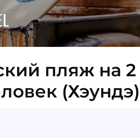
EL
кий пляж на 2
ловек (Хэундэ)