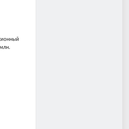
сионный
 млн.