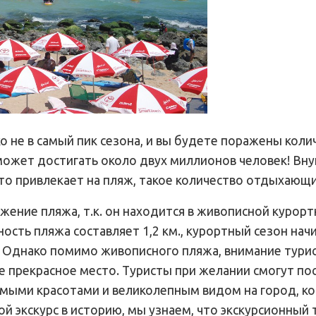
 не в самый пик сезона, и вы будете поражены кол
может достигать около двух миллионов человек! Вн
что привлекает на пляж, такое количество отдыхающи
жение пляжа, т.к. он находится в живописной курорт
сть пляжа составляет 1,2 км., курортный сезон начи
а. Однако помимо живописного пляжа, внимание тури
е прекрасное место. Туристы при желании смогут по
уемыми красотами и великолепным видом на город, к
 экскурс в историю, мы узнаем, что экскурсионный т