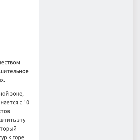
ичеством
ушительное
х.
ной зоне,
нается с 10
стов
сетить эту
оторый
ур к горе