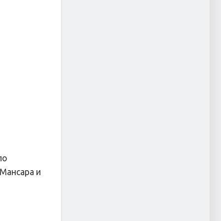
ло
 Мансара и