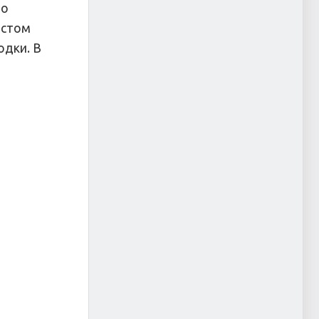
ло
естом
одки. В