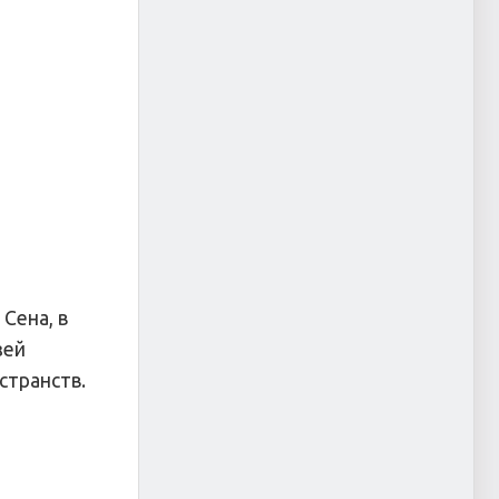
Сена, в
зей
странств.