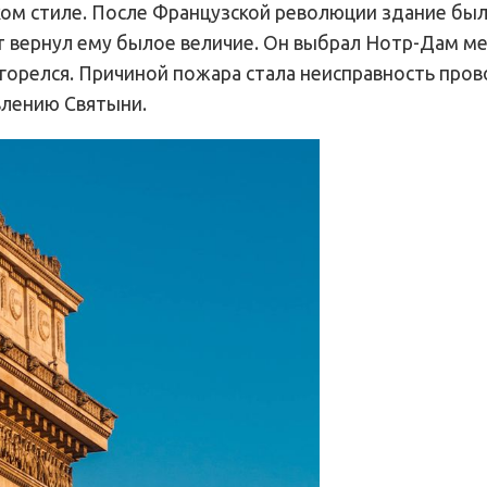
ком стиле. После Французской революции здание бы
т вернул ему былое величие. Он выбрал Нотр-Дам м
агорелся. Причиной пожара стала неисправность пров
влению Святыни.