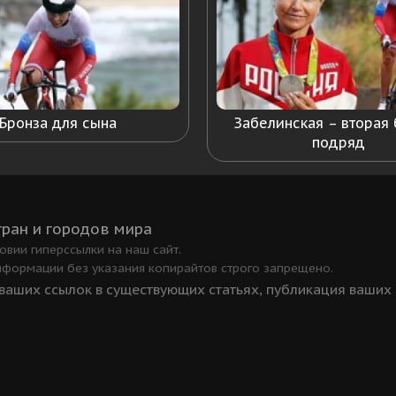
Бронза для сына
Забелинская – вторая
подряд
тран и городов мира
вии гиперссылки на наш сайт.
нформации без указания копирайтов строго запрещено.
аших ссылок в существующих статьях, публикация ваших ст