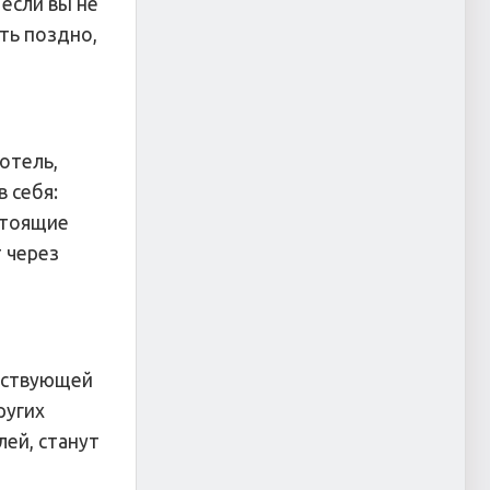
 если вы не
ть поздно,
отель,
 себя:
стоящие
 через
аствующей
ругих
лей, станут