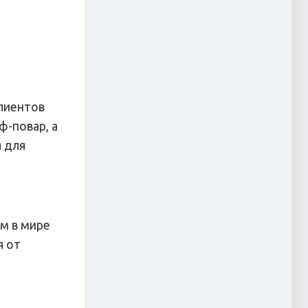
клиентов
ф-повар, а
я для
м в мире
я от