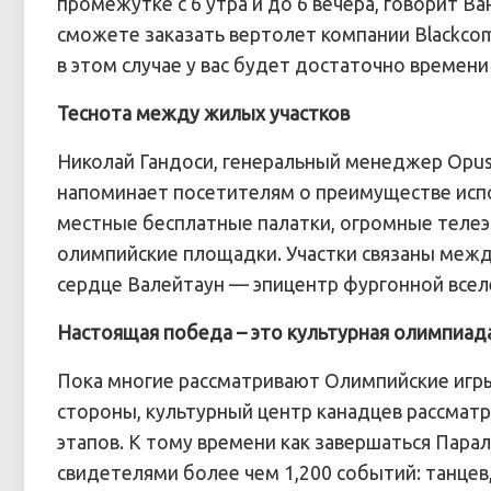
промежутке с 6 утра и до 6 вечера, говорит Ва
сможете заказать вертолет компании Blackcomb
в этом случае у вас будет достаточно времени
Теснота между жилых участков
Николай Гандоси, генеральный менеджер Opus 
напоминает посетителям о преимуществе испо
местные бесплатные палатки, огромные теле
олимпийские площадки. Участки связаны меж
сердце Валейтаун — эпицентр фургонной всел
Настоящая победа – это культурная олимпиад
Пока многие рассматривают Олимпийские игр
стороны, культурный центр канадцев рассматр
этапов. К тому времени как завершаться Парал
свидетелями более чем 1,200 событий: танцев