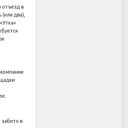
 отъезд в
(или два),
 «Утка»
ебуется
ре
а компании
ощадки
ее.
 забито в