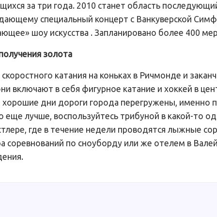
щихся за три года. 2010 станет область последующи
 дающему специальный концерт с Ванкуверской Сим
ющее» шоу искусства . Запланировано более 400 ме
 получения золота
скоростного катания на коньках в Ричмонде и закан
ни включают в себя фигурное катание и хоккей в це
 В хорошие дни дороги города перегружены, именно 
о еще лучше, воспользуйтесь трибуной в какой-то о
истлере, где в течение недели проводятся лыжные со
 соревнований по сноуборду или же отелем в Валей
дения.