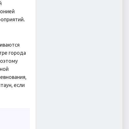
й
фонией
роприятий.
чиваются
нтре города
поэтому
дной
ревнования,
таун, если