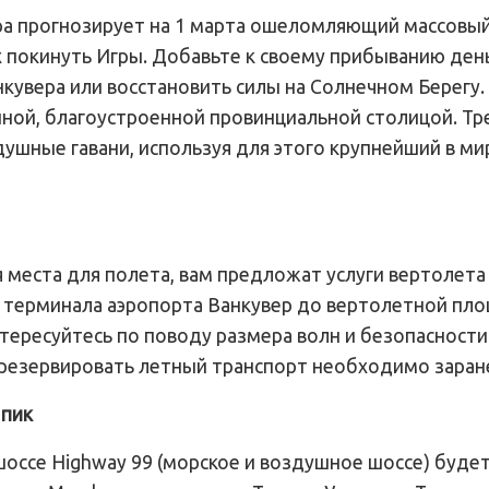
 прогнозирует на 1 марта ошеломляющий массовый
 покинуть Игры. Добавьте к своему прибыванию день 
увера или восстановить силы на Солнечном Берегу.
нной, благоустроенной провинциальной столицой. Тр
душные гавани, используя для этого крупнейший в ми
я места для полета, вам предложат услуги вертолет
о терминала аэропорта Ванкувер до вертолетной пл
нтересуйтесь по поводу размера волн и безопасности
 резервировать летный транспорт необходимо заран
 пик
оссе Highway 99 (морское и воздушное шоссе) будет